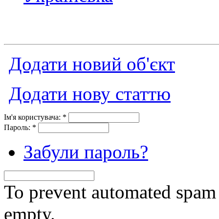
Додати новий об'єкт
Додати нову статтю
Ім'я користувача:
*
Пароль:
*
Забули пароль?
To prevent automated spam s
empty.