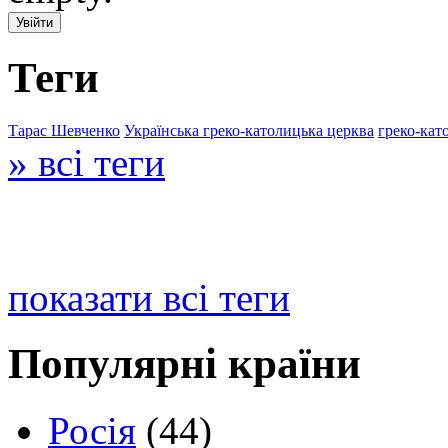
Теги
Тарас Шевченко
Українська греко-католицька церква
греко-кат
» всі теги
показати всі теги
Популярні країни
Росія
(44)