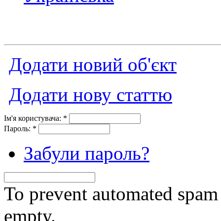
Додати новий об'єкт
Додати нову статтю
Ім'я користувача:
*
Пароль:
*
Забули пароль?
To prevent automated spam s
empty.