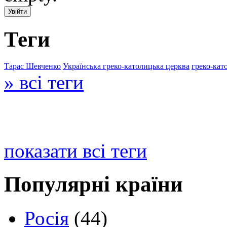
Теги
Тарас Шевченко
Українська греко-католицька церква
греко-кат
» всі теги
показати всі теги
Популярні країни
Росія
(44)