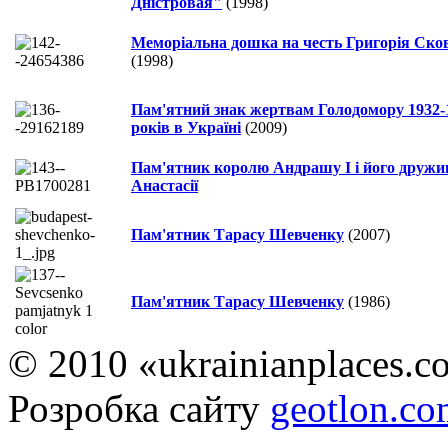
Дністровая"
(1998)
Меморіальна дошка на честь Григорія Ско
(1998)
Пам'ятний знак жертвам Голодомору 1932-
років в Україні
(2009)
Пам'ятник королю Андрашу І і його дружи
Анастасії
Пам'ятник Тарасу Шевченку
(2007)
Пам'ятник Тарасу Шевченку
(1986)
© 2010 «ukrainianplaces.
Розробка сайту
geotlon.c