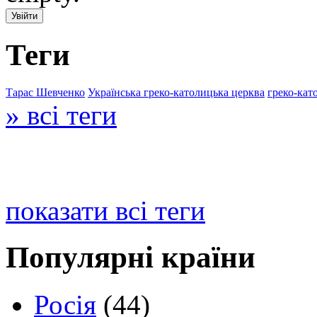
Теги
Тарас Шевченко
Українська греко-католицька церква
греко-кат
» всі теги
показати всі теги
Популярні країни
Росія
(44)