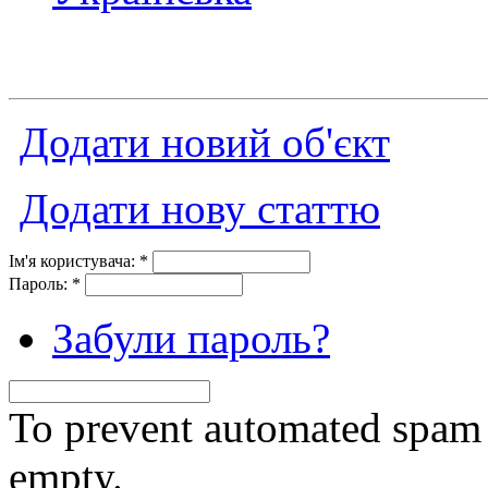
Додати новий об'єкт
Додати нову статтю
Ім'я користувача:
*
Пароль:
*
Забули пароль?
To prevent automated spam s
empty.