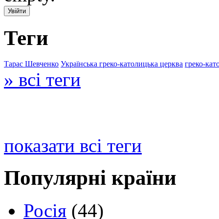
Теги
Тарас Шевченко
Українська греко-католицька церква
греко-кат
» всі теги
показати всі теги
Популярні країни
Росія
(44)