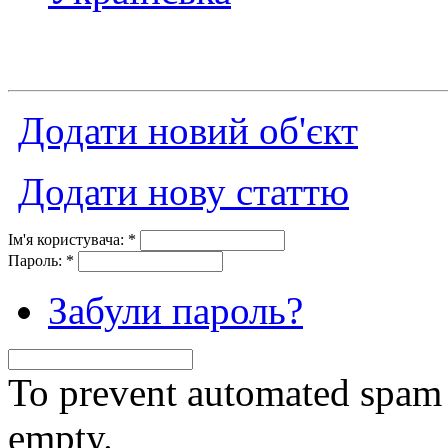
Додати новий об'єкт
Додати нову статтю
Ім'я користувача:
*
Пароль:
*
Забули пароль?
To prevent automated spam s
empty.