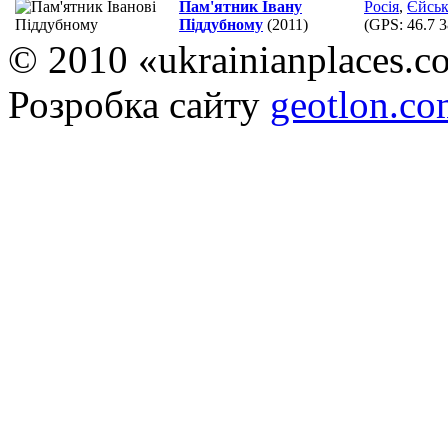
Пам'ятник Івану
Росія
,
Єйсь
Піддубному
(2011)
(GPS:
46.7 3
© 2010 «ukrainianplaces.
Розробка сайту
geotlon.c