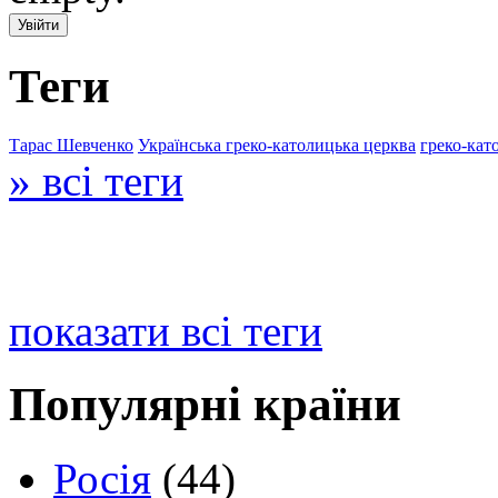
Теги
Тарас Шевченко
Українська греко-католицька церква
греко-кат
» всі теги
показати всі теги
Популярні країни
Росія
(44)