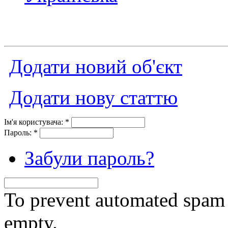
Додати новий об'єкт
Додати нову статтю
Ім'я користувача:
*
Пароль:
*
Забули пароль?
To prevent automated spam s
empty.