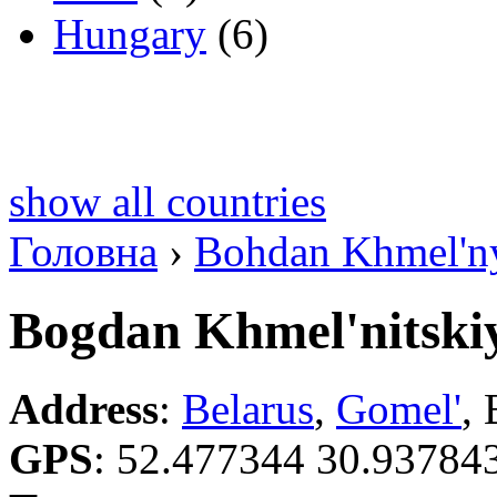
Hungary
(6)
show all countries
Головна
›
Bohdan Khmel'ny
Bogdan Khmel'nitskiy
Address
:
Belarus
,
Gomel'
,
GPS
:
52.477344 30.93784