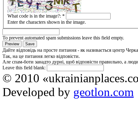
What code is in the image?:
*
Enter the characters shown in the image.
To prevent automated spam submissions leave this field empty.
Дайте відповідь на просте питання - як називається центр Черк
Так, на це питання легко відповісти.
Але спам-боти занадто дурні, щоб відповісти правильно, а люди 
Leave this field blank:
© 2010 «ukrainianplaces.
Developed by
geotlon.com