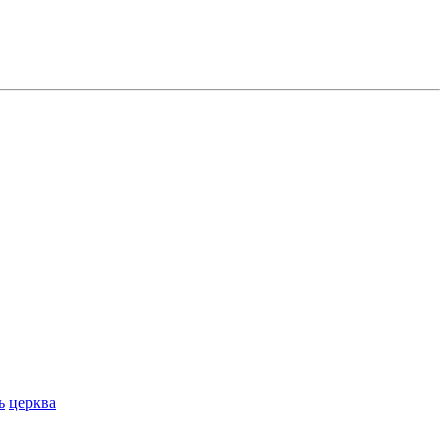
ь
церква