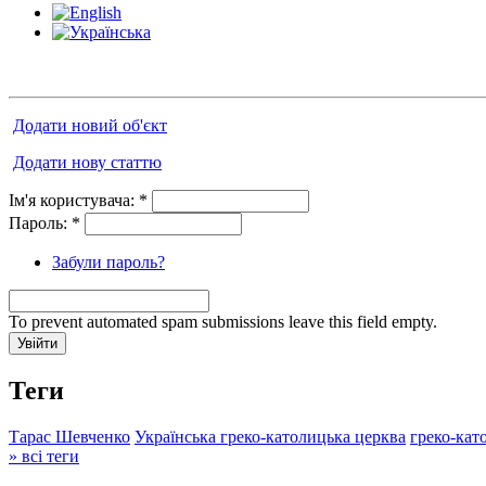
Додати новий об'єкт
Додати нову статтю
Ім'я користувача:
*
Пароль:
*
Забули пароль?
To prevent automated spam submissions leave this field empty.
Теги
Тарас Шевченко
Українська греко-католицька церква
греко-кат
» всі теги