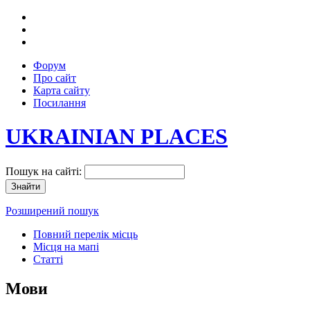
Форум
Про сайт
Карта сайту
Посилання
UKRAINIAN PLACES
Пошук на сайті:
Розширений пошук
Повний перелік місць
Місця на мапі
Статті
Мови