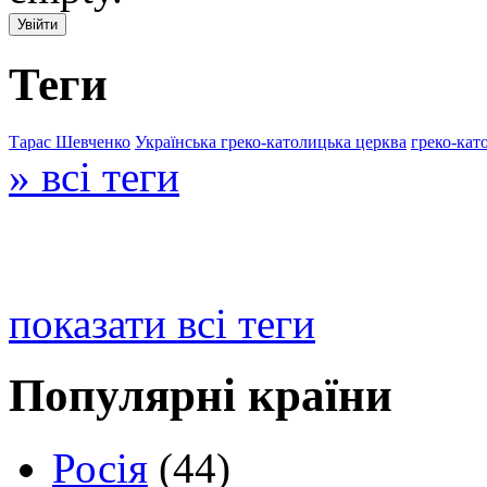
Теги
Тарас Шевченко
Українська греко-католицька церква
греко-кат
» всі теги
показати всі теги
Популярні країни
Росія
(44)