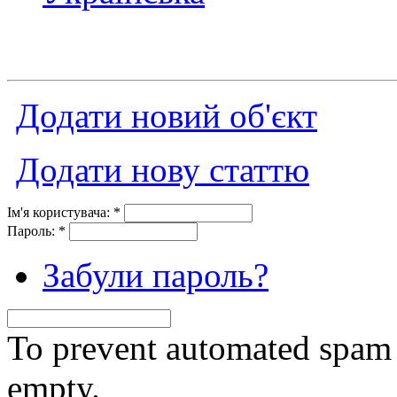
Додати новий об'єкт
Додати нову статтю
Ім'я користувача:
*
Пароль:
*
Забули пароль?
To prevent automated spam s
empty.