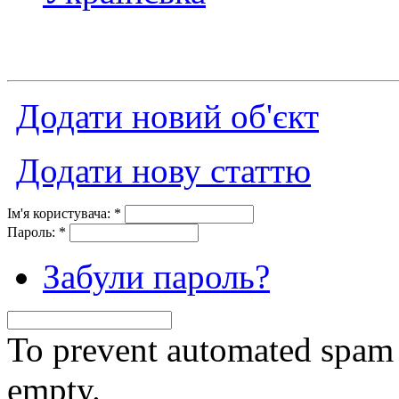
Додати новий об'єкт
Додати нову статтю
Ім'я користувача:
*
Пароль:
*
Забули пароль?
To prevent automated spam s
empty.