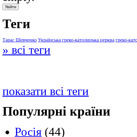
Теги
Тарас Шевченко
Українська греко-католицька церква
греко-кат
» всі теги
показати всі теги
Популярні країни
Росія
(44)