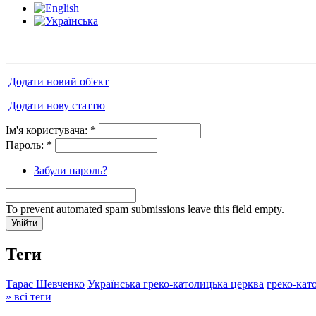
Додати новий об'єкт
Додати нову статтю
Ім'я користувача:
*
Пароль:
*
Забули пароль?
To prevent automated spam submissions leave this field empty.
Теги
Тарас Шевченко
Українська греко-католицька церква
греко-кат
» всі теги