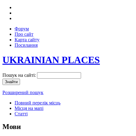
Форум
Про сайт
Карта сайту
Посилання
UKRAINIAN PLACES
Пошук на сайті:
Розширений пошук
Повний перелік місць
Місця на мапі
Статті
Мови