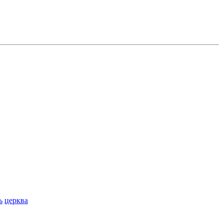
ь
церква