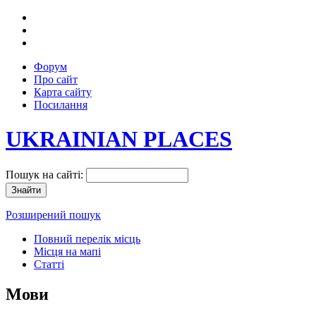
Форум
Про сайт
Карта сайту
Посилання
UKRAINIAN PLACES
Пошук на сайті:
Розширений пошук
Повний перелік місць
Місця на мапі
Статті
Мови