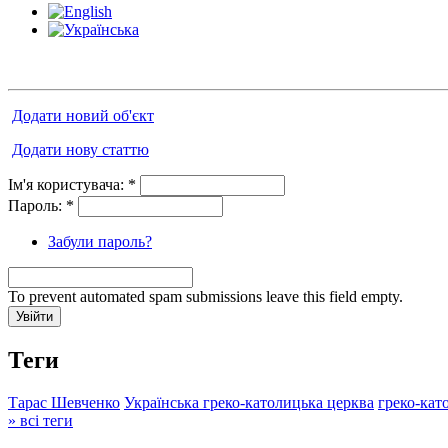
Додати новий об'єкт
Додати нову статтю
Ім'я користувача:
*
Пароль:
*
Забули пароль?
To prevent automated spam submissions leave this field empty.
Теги
Тарас Шевченко
Українська греко-католицька церква
греко-кат
» всі теги