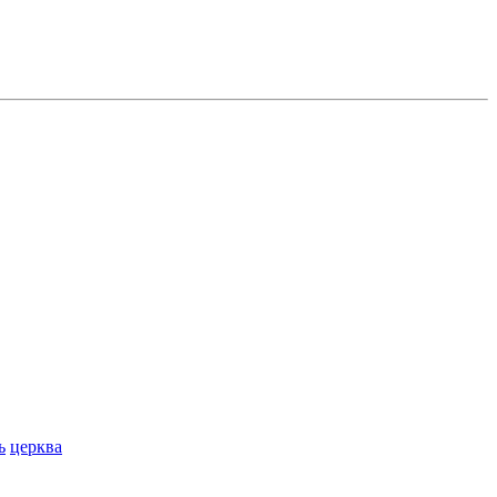
ь
церква