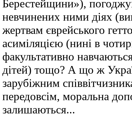
Берестейщини»), погоджув
невчинених ними діях (ви
жертвам єврейського гетт
асиміляцією (нині в чоти
факультативно навчаються
дітей) тощо? А що ж Укра
зарубіжним співвітчизника
передовсім, моральна доп
залишаються...