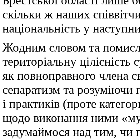
Брестської області лише 60
скільки ж наших співвітч
національність у наступни
Жодним словом та помисл
територіальну цілісність 
як повноправного члена с
сепаратизм та розуміючи 
і практиків (проте катег
щодо виконання ними «му
задумаймося над тим, чи п