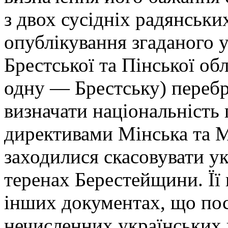
з двох сусідніх радянськи
опублікування згаданого 
Брестської та Пінської об
одну — Брестську) перебр
визначати національність 
директивами Мінська та М
заходилися скасовувати ук
теренах Берестейщини. Її 
інших документах, що пос
нечисленних українських