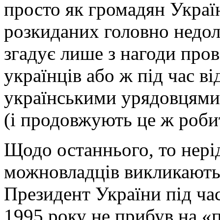
просто як громадян Україн
розкиданих головно недол
згадує лише з нагоди пров
українців або ж під час в
українськими урядовцями 
(і продовжують це ж робит
Щодо останнього, то нерід
можновладців викликають 
Президент України під час
1995 року не прибув на «п