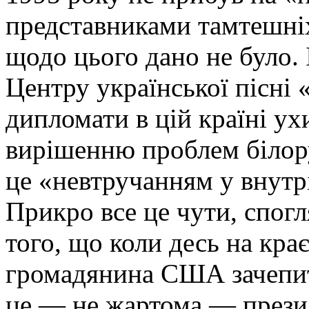
представниками тамтешніх
щодо цього дано не було. 
Центру української пісні 
дипломати в цій країні у
вирішенню проблем білор
це «невтручанням у внутр
Прикро все це чути, спогл
того, що коли десь на кра
громадянина США зачепить
це — не жартома — президе