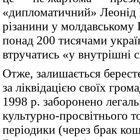
«дипломатичний» Леонід К
різанини у молдавському 
понад 200 тисячами україн
втручатись «у внутрішні 
Отже, залишається берест
за ліквідацією своїх гром
1998 р. заборонено легал
культурно-просвітнього т
періодики (через брак ко