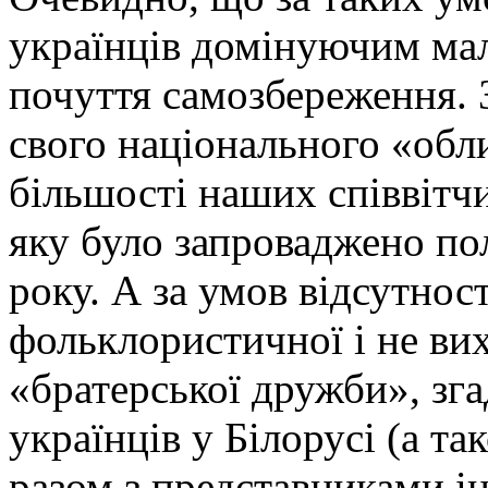
українців домінуючим мал
почуття самозбереження. 
свого національного «обл
більшості наших співвітчи
яку було запроваджено по
року. А за умов відсутност
фольклористичної і не ви
«братерської дружби», зга
українців у Білорусі (а та
разом з представниками і