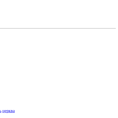
ь
церква