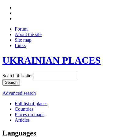
Forum
About the site
Site map
Links
UKRAINIAN PLACES
Search this site:
Advanced search
Full list of places
Countries
Places on maps
Articles
Languages