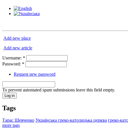
Add new place
Add new article
Username:
*
Password:
*
Request new password
To prevent automated spam submissions leave this field empty.
Tags
Тарас Шевченко
Українська греко-католицька церква
греко-кат
more tags