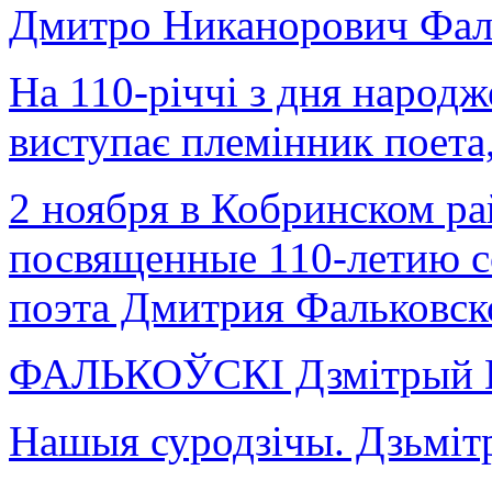
Дмитро Никанорович Фал
На 110-річчі з дня народ
виступає племінник поета,
2 ноября в Кобринском ра
посвященные 110-летию с
поэта Дмитрия Фальковск
ФАЛЬКОЎСКІ Дзмітрый Н
Нашыя суродзічы. Дзьм