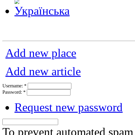
Add new place
Add new article
Username:
*
Password:
*
Request new password
To prevent automated spam s