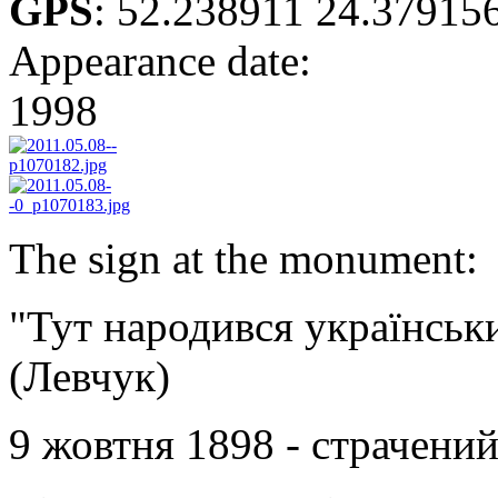
GPS
:
52.238911 24.37915
Appearance date:
1998
The sign at the monument:
"Тут народився українськ
(Левчук)
9 жовтня 1898 - страчений