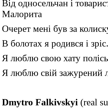
Від односельчан і товарис
Малорита
Очерет мені був за колиск
В болотах я родився і зріс
Я люблю свою хату поліськ
Я люблю свій зажурений лі
Dmytro Falkivskyi
(real s