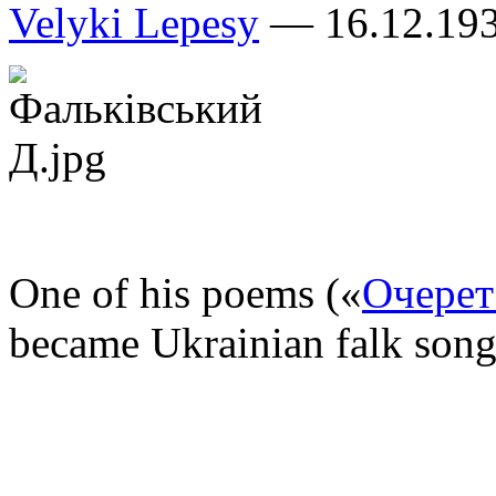
Velyki Lepesy
— 16.12.1934
One of his poems («
Очерет
became Ukrainian falk song