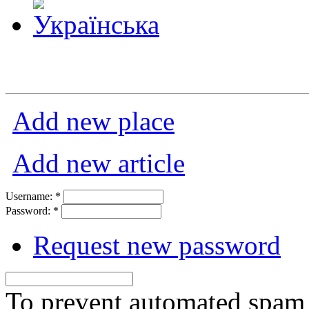
Add new place
Add new article
Username:
*
Password:
*
Request new password
To prevent automated spam s