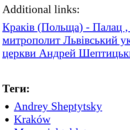
Additional links:
Краків (Польща) - Палац ,
митрополит Львівський ук
церкви Андрей Шептицьки
Теги:
Andrey Sheptytsky
Kraków