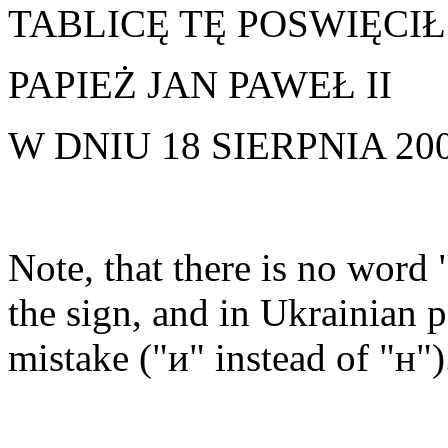
TABLICĘ TĘ POSWIĘCIŁ
PAPIEŻ JAN PAWEŁ II
W DNIU 18 SIERPNIA 2002
Note, that there is no word 
the sign, and in Ukrainian p
mistake ("и" instead of "н")