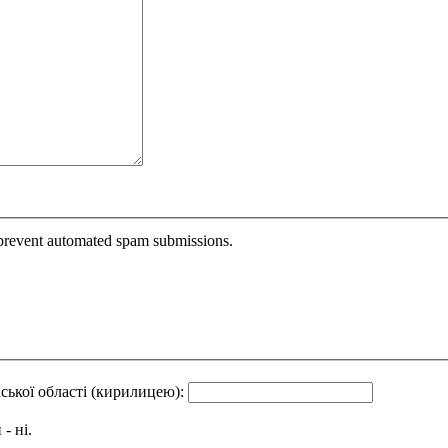
o prevent automated spam submissions.
аської області (кирилицею):
- ні.