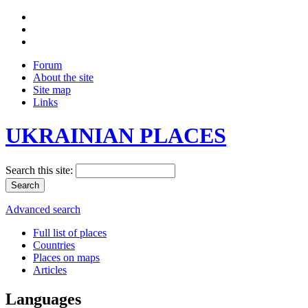
Forum
About the site
Site map
Links
UKRAINIAN PLACES
Search this site:
Advanced search
Full list of places
Countries
Places on maps
Articles
Languages