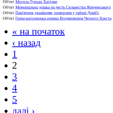
Об'єкт
Могила Турхан Хатідже
Об'єкт
Меморіальна дошка на честь Сильвестра Яричевського
Об'єкт
Пам'ятник українцям, померлим у таборі Домб'є
Об'єкт
Греко-католицька церква Воздвиження Чесного Хреста
« на початок
‹ назад
1
2
3
4
5
далі ›