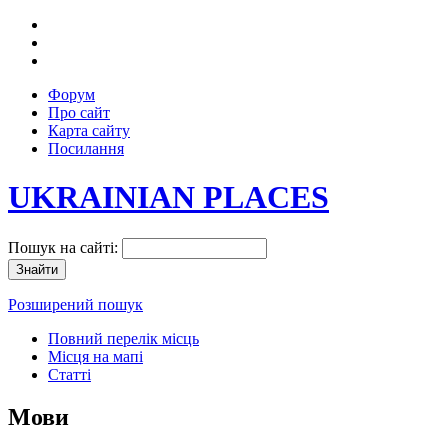
Форум
Про сайт
Карта сайту
Посилання
UKRAINIAN PLACES
Пошук на сайті:
Розширений пошук
Повний перелік місць
Місця на мапі
Статті
Мови