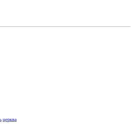
ь
церква