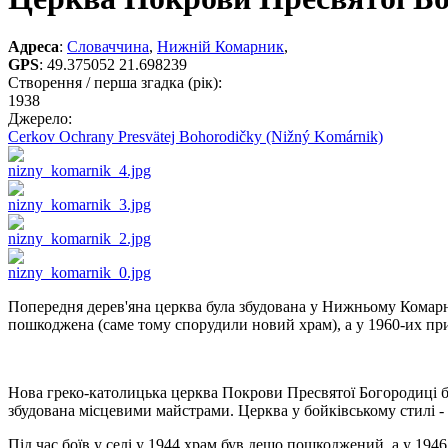
Адреса
:
Словаччина
,
Нижній Комарник
,
GPS
:
49.375052 21.698239
Створення / перша згадка (рік):
1938
Джерело:
Cerkov Ochrany Presvätej Bohorodičky (Nižný Komárnik)
Попередня дерев'яна церква була збудована у Нижньому Комарнику
пошкоджена (саме тому спорудили новий храм), а у 1960-их пр
Нова греко-католицька церква Покрови Пресвятої Богородиці бу
збудована місцевими майстрами. Церква у бойківському стилі -
Під час боїв у селі у 1944 храм був дещо пошкоджений, а у 194