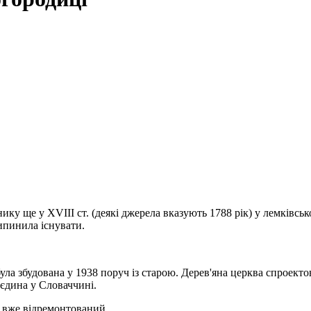
 ще у XVIII ст. (деякі джерела вказують 1788 рік) у лемківськом
ипинила існувати.
ла збудована у 1938 поруч із старою. Дерев'яна церква спроект
 єдина у Словаччині.
6 вже відремонтований.