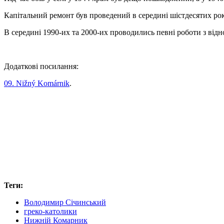
Капітальний ремонт був проведений в середині шістдесятих рок
В середині 1990-их та 2000-их проводились певні роботи з відн
Додаткові посилання:
09. Nižný Komárnik
.
Теги:
Володимир Січинський
греко-католики
Нижній Комарник