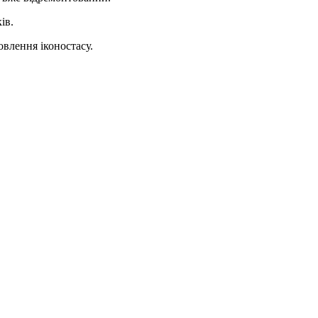
ів.
овлення іконостасу.