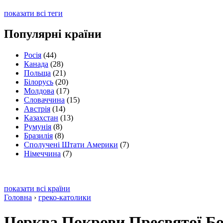
показати всі теги
Популярні країни
Росія
(44)
Канада
(28)
Польща
(21)
Білорусь
(20)
Молдова
(17)
Словаччина
(15)
Австрія
(14)
Казахстан
(13)
Румунія
(8)
Бразилія
(8)
Сполучені Штати Америки
(7)
Німеччина
(7)
показати всі країни
Головна
›
греко-католики
Церква Покрови Пресвятої Бо