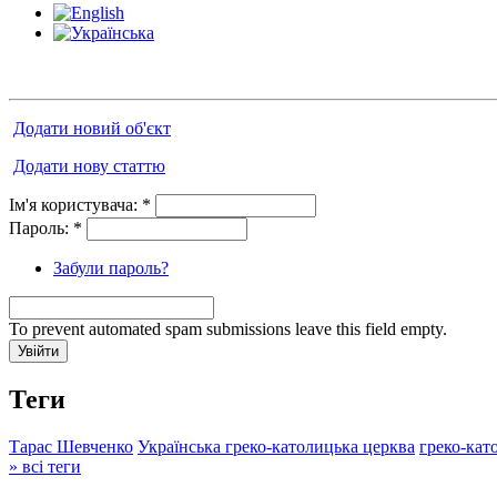
Додати новий об'єкт
Додати нову статтю
Ім'я користувача:
*
Пароль:
*
Забули пароль?
To prevent automated spam submissions leave this field empty.
Теги
Тарас Шевченко
Українська греко-католицька церква
греко-кат
» всі теги