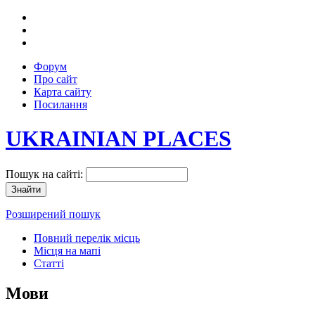
Форум
Про сайт
Карта сайту
Посилання
UKRAINIAN PLACES
Пошук на сайті:
Розширений пошук
Повний перелік місць
Місця на мапі
Статті
Мови