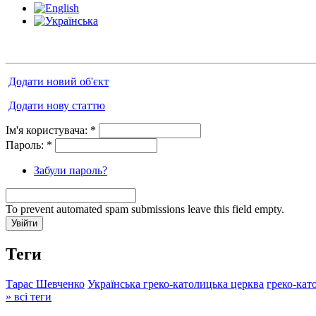
Додати новий об'єкт
Додати нову статтю
Ім'я користувача:
*
Пароль:
*
Забули пароль?
To prevent automated spam submissions leave this field empty.
Теги
Тарас Шевченко
Українська греко-католицька церква
греко-кат
» всі теги