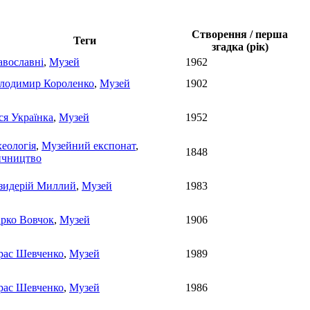
Створення / перша
Теги
згадка (рік)
авославні
,
Музей
1962
лодимир Короленко
,
Музей
1902
ся Українка
,
Музей
1952
хеологія
,
Музейний експонат
,
1848
ичництво
зидерій Миллий
,
Музей
1983
рко Вовчок
,
Музей
1906
рас Шевченко
,
Музей
1989
рас Шевченко
,
Музей
1986