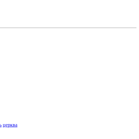
ь
церква