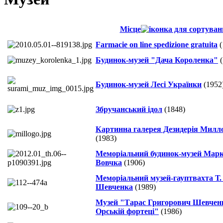
Місце
Farmacie on line spedizione gratuita
(
Будинок-музей "Дача Короленка"
(
Будинок-музей Лесі Українки
(1952
Збручанський ідол
(1848)
Картинна галерея Дезидерія Милл
(1983)
Меморіальний будинок-музей Мар
Вовчка
(1906)
Меморіальний музей-гауптвахта Т. 
Шевченка
(1989)
Музей "Тарас Григорович Шевчен
Орській фортеці"
(1986)