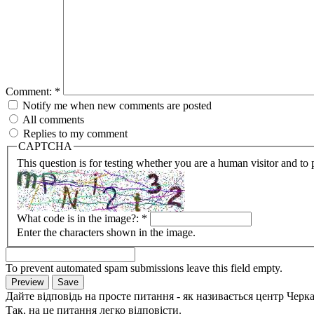
Comment:
*
Notify me when new comments are posted
All comments
Replies to my comment
CAPTCHA
This question is for testing whether you are a human visitor and t
What code is in the image?:
*
Enter the characters shown in the image.
To prevent automated spam submissions leave this field empty.
Дайте відповідь на просте питання - як називається центр Черк
Так, на це питання легко відповісти.