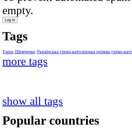
empty.
Tags
Тарас Шевченко
Українська греко-католицька церква
греко-кат
more tags
show all tags
Popular countries