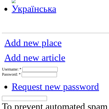
Add new place
Add new article
Username:
*
Password:
*
Request new password
To prevent automated spam s