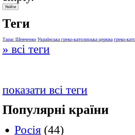
Теги
Тарас Шевченко
Українська греко-католицька церква
греко-кат
» всі теги
показати всі теги
Популярні країни
Росія
(44)