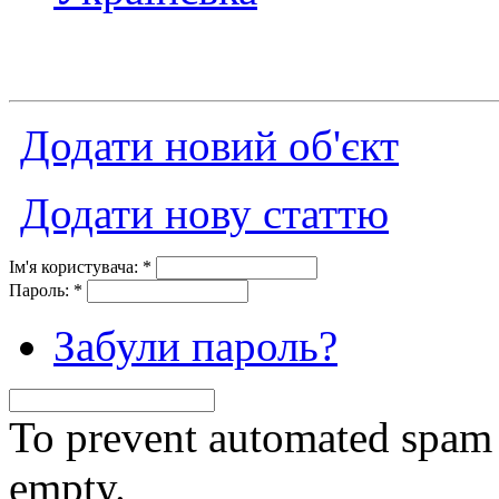
Додати новий об'єкт
Додати нову статтю
Ім'я користувача:
*
Пароль:
*
Забули пароль?
To prevent automated spam s
empty.