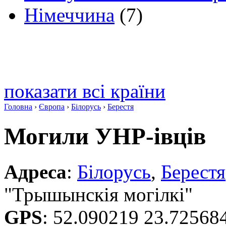
Німеччина
(7)
показати всі країни
Головна
›
Європа
›
Білорусь
›
Берестя
Могили УНР-івців
Адреса
:
Білорусь
,
Берестя
"Трышынскія могілкі"
GPS
:
52.090219 23.72568