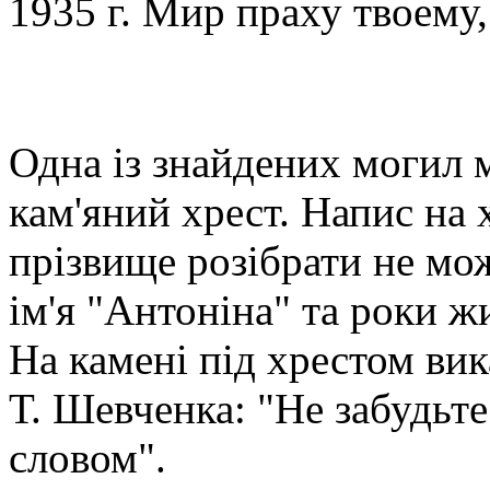
1935 г. Мир праху твоему,
Одна із знайдених могил 
кам'яний хрест. Напис на 
прізвище розібрати не мо
ім'я "Антоніна" та роки жи
На камені під хрестом вик
Т. Шевченка: "Не забудьт
словом".