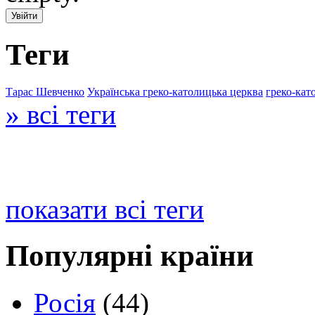
Теги
Тарас Шевченко
Українська греко-католицька церква
греко-кат
» всі теги
показати всі теги
Популярні країни
Росія
(44)