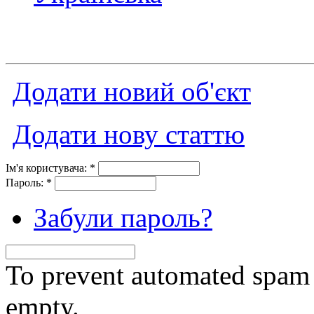
Додати новий об'єкт
Додати нову статтю
Ім'я користувача:
*
Пароль:
*
Забули пароль?
To prevent automated spam s
empty.