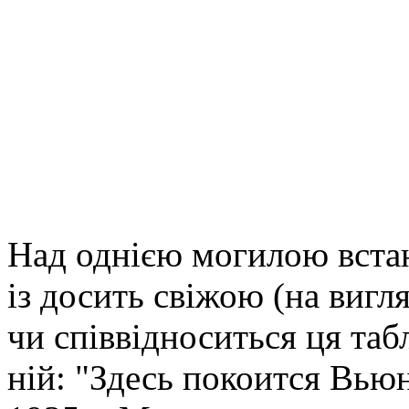
Над однією могилою вста
із досить свіжою (на вигл
чи співвідноситься ця таб
ній: "Здесь покоится Вью