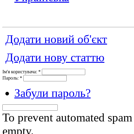
Додати новий об'єкт
Додати нову статтю
Ім'я користувача:
*
Пароль:
*
Забули пароль?
To prevent automated spam s
empty.