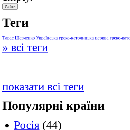
Теги
Тарас Шевченко
Українська греко-католицька церква
греко-кат
» всі теги
показати всі теги
Популярні країни
Росія
(44)