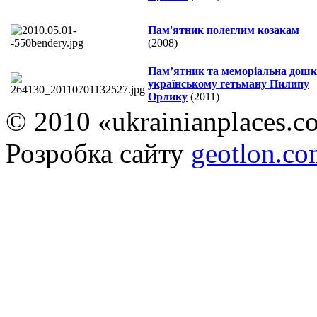
Пам'ятник полеглим козакам
(2008)
Пам’ятник та меморіальна дошк
українському гетьману Пилипу
Орлику
(2011)
© 2010 «ukrainianplaces.
Розробка сайту
geotlon.c