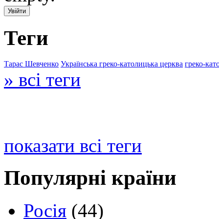
Теги
Тарас Шевченко
Українська греко-католицька церква
греко-кат
» всі теги
показати всі теги
Популярні країни
Росія
(44)