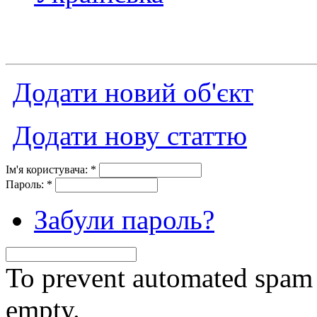
Додати новий об'єкт
Додати нову статтю
Ім'я користувача:
*
Пароль:
*
Забули пароль?
To prevent automated spam s
empty.