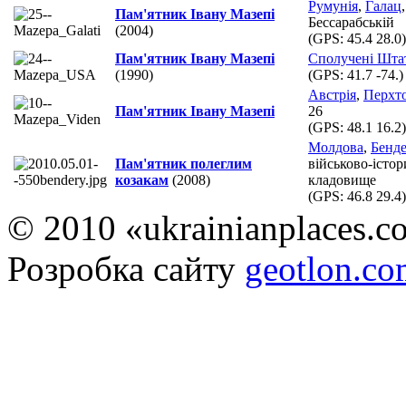
Румунія
,
Галац
Пам'ятник Івану Мазепі
Бессарабській
(2004)
(GPS:
45.4 28.0
)
Пам'ятник Івану Мазепі
Сполучені Шта
(1990)
(GPS:
41.7 -74.
)
Австрія
,
Перхт
Пам'ятник Івану Мазепі
26
(GPS:
48.1 16.2
)
Молдова
,
Бенд
Пам'ятник полеглим
військово-істо
козакам
(2008)
кладовище
(GPS:
46.8 29.4
)
© 2010 «ukrainianplaces.
Розробка сайту
geotlon.c