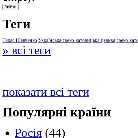
Теги
Тарас Шевченко
Українська греко-католицька церква
греко-кат
» всі теги
показати всі теги
Популярні країни
Росія
(44)