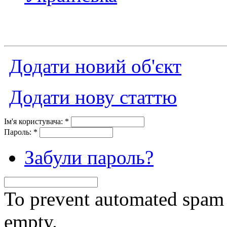
Додати новий об'єкт
Додати нову статтю
Ім'я користувача:
*
Пароль:
*
Забули пароль?
To prevent automated spam s
empty.