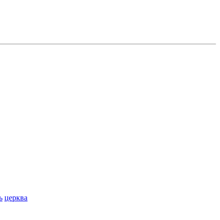
ь
церква