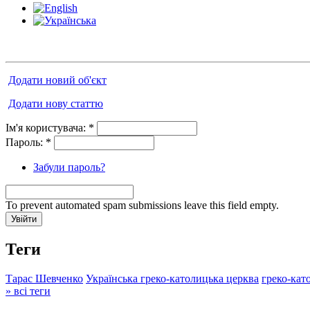
Додати новий об'єкт
Додати нову статтю
Ім'я користувача:
*
Пароль:
*
Забули пароль?
To prevent automated spam submissions leave this field empty.
Теги
Тарас Шевченко
Українська греко-католицька церква
греко-кат
» всі теги