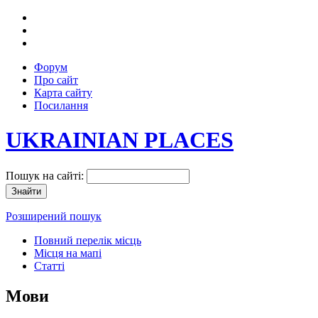
Форум
Про сайт
Карта сайту
Посилання
UKRAINIAN PLACES
Пошук на сайті:
Розширений пошук
Повний перелік місць
Місця на мапі
Статті
Мови