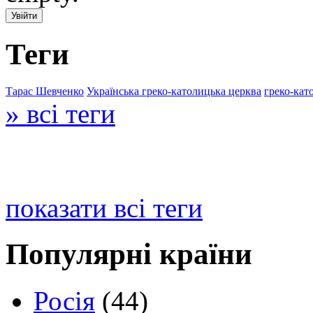
Теги
Тарас Шевченко
Українська греко-католицька церква
греко-кат
» всі теги
показати всі теги
Популярні країни
Росія
(44)