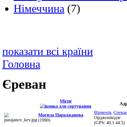
Німеччина
(7)
показати всі країни
Головна
Єреван
Місце
Адр
Вірменія
,
Єрева
Могила Параджанова
Орджонікідзе
(1990)
(GPS:
40.1 44.5
)