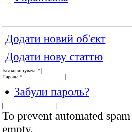
Додати новий об'єкт
Додати нову статтю
Ім'я користувача:
*
Пароль:
*
Забули пароль?
To prevent automated spam s
empty.