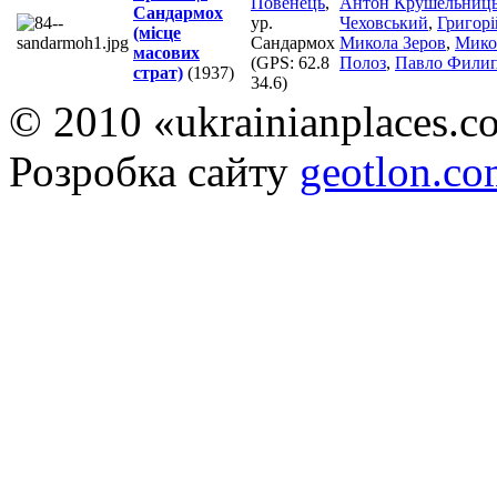
Повенець
,
Антон Крушельниц
Сандармох
ур.
Чеховський
,
Григорі
(місце
Сандармох
Микола Зеров
,
Мико
масових
(GPS:
62.8
Полоз
,
Павло Фили
страт)
(1937)
34.6
)
© 2010 «ukrainianplaces.
Розробка сайту
geotlon.c