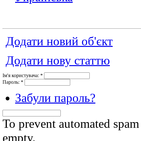
Додати новий об'єкт
Додати нову статтю
Ім'я користувача:
*
Пароль:
*
Забули пароль?
To prevent automated spam s
empty.