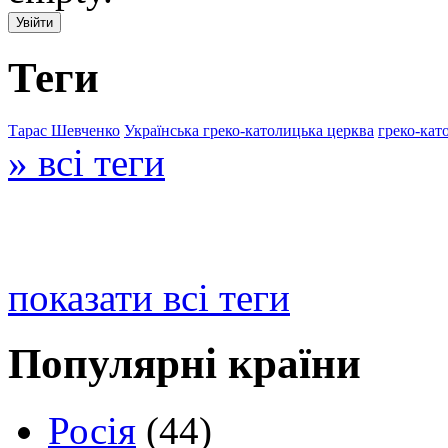
Теги
Тарас Шевченко
Українська греко-католицька церква
греко-кат
» всі теги
показати всі теги
Популярні країни
Росія
(44)