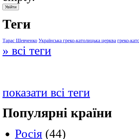
Теги
Тарас Шевченко
Українська греко-католицька церква
греко-кат
» всі теги
показати всі теги
Популярні країни
Росія
(44)