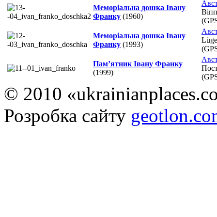
Авст
Меморіальна дошка Івану
Віпп
Франку
(1960)
(GP
Авст
Меморіальна дошка Івану
Lüge
Франку
(1993)
(GP
Авст
Пам’ятник Івану Франку
Пост
(1999)
(GP
© 2010 «ukrainianplaces.
Розробка сайту
geotlon.c