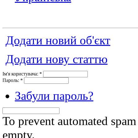
Додати новий об'єкт
Додати нову статтю
Ім'я користувача:
*
Пароль:
*
Забули пароль?
To prevent automated spam s
empty.