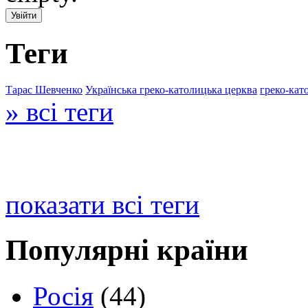
Теги
Тарас Шевченко
Українська греко-католицька церква
греко-кат
» всі теги
показати всі теги
Популярні країни
Росія
(44)