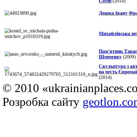
Сотні
(2014)
Дошка Івану Фр
Михайлівська це
Пам'ятник Тара
Шевченку
(2009)
Скульптура з а
на честь Єврома
(2014)
© 2010 «ukrainianplaces.
Розробка сайту
geotlon.c