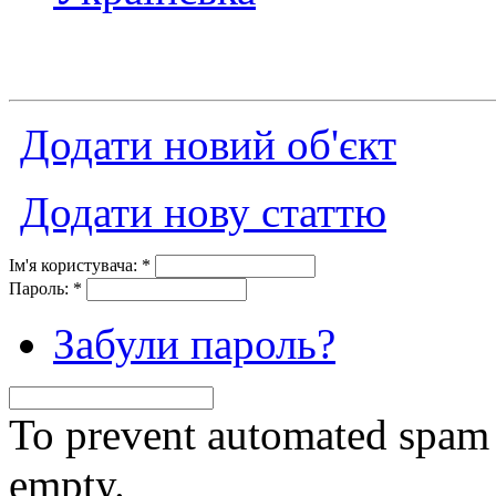
Додати новий об'єкт
Додати нову статтю
Ім'я користувача:
*
Пароль:
*
Забули пароль?
To prevent automated spam s
empty.