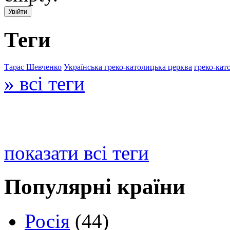
Теги
Тарас Шевченко
Українська греко-католицька церква
греко-кат
» всі теги
показати всі теги
Популярні країни
Росія
(44)