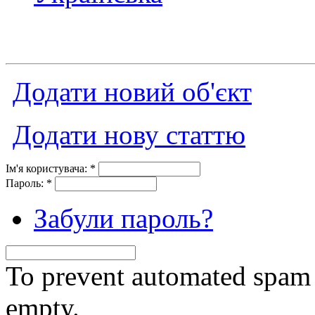
Додати новий об'єкт
Додати нову статтю
Ім'я користувача:
*
Пароль:
*
Забули пароль?
To prevent automated spam s
empty.