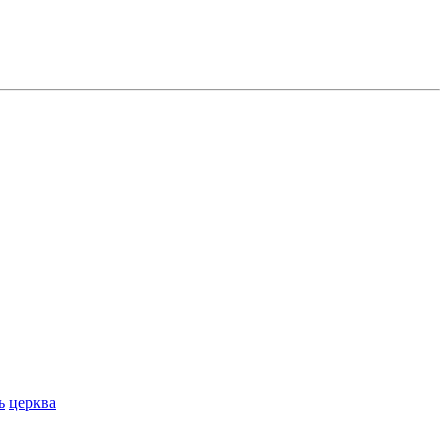
ь
церква