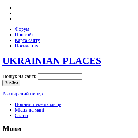
Форум
Про сайт
Карта сайту
Посилання
UKRAINIAN PLACES
Пошук на сайті:
Розширений пошук
Повний перелік місць
Місця на мапі
Статті
Мови