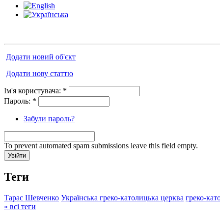
Додати новий об'єкт
Додати нову статтю
Ім'я користувача:
*
Пароль:
*
Забули пароль?
To prevent automated spam submissions leave this field empty.
Теги
Тарас Шевченко
Українська греко-католицька церква
греко-кат
» всі теги