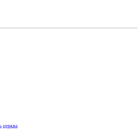
ь
церква