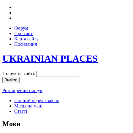
Форум
Про сайт
Карта сайту
Посилання
UKRAINIAN PLACES
Пошук на сайті:
Розширений пошук
Повний перелік місць
Місця на мапі
Статті
Мови