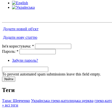
Додати новий об'єкт
Додати нову статтю
Ім'я користувача:
*
Пароль:
*
Забули пароль?
To prevent automated spam submissions leave this field empty.
Теги
Тарас Шевченко
Українська греко-католицька церква
греко-кат
» всі теги