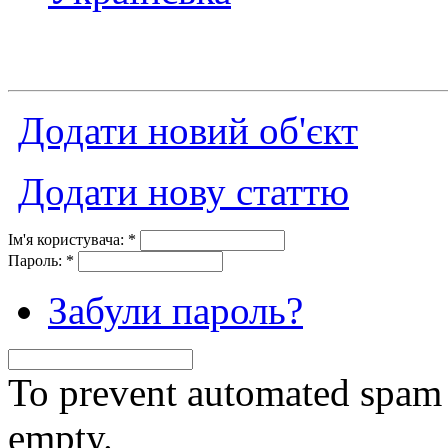
Додати новий об'єкт
Додати нову статтю
Ім'я користувача:
*
Пароль:
*
Забули пароль?
To prevent automated spam s
empty.