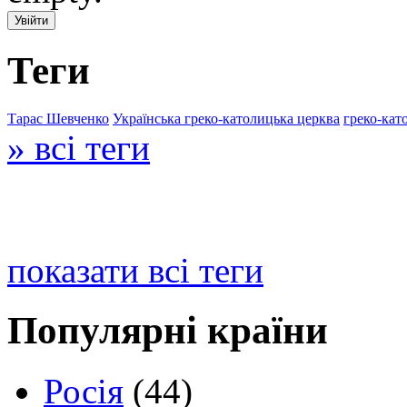
Теги
Тарас Шевченко
Українська греко-католицька церква
греко-кат
» всі теги
показати всі теги
Популярні країни
Росія
(44)