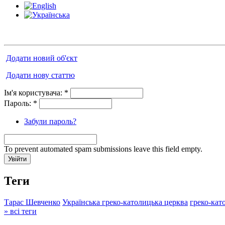
Додати новий об'єкт
Додати нову статтю
Ім'я користувача:
*
Пароль:
*
Забули пароль?
To prevent automated spam submissions leave this field empty.
Теги
Тарас Шевченко
Українська греко-католицька церква
греко-кат
» всі теги