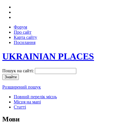
Форум
Про сайт
Карта сайту
Посилання
UKRAINIAN PLACES
Пошук на сайті:
Розширений пошук
Повний перелік місць
Місця на мапі
Статті
Мови