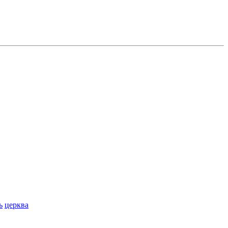
ь
церква