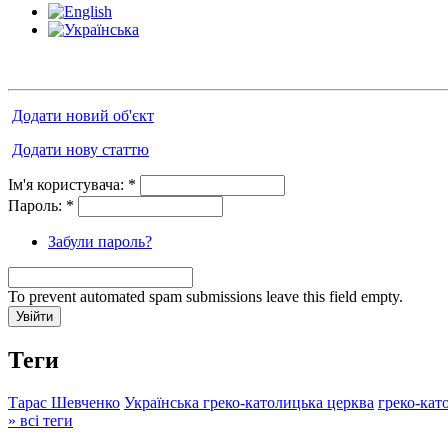
Додати новий об'єкт
Додати нову статтю
Ім'я користувача:
*
Пароль:
*
Забули пароль?
To prevent automated spam submissions leave this field empty.
Теги
Тарас Шевченко
Українська греко-католицька церква
греко-кат
» всі теги