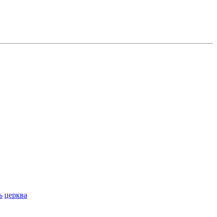
ь
церква