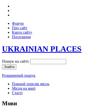
Форум
Про сайт
Карта сайту
Посилання
UKRAINIAN PLACES
Пошук на сайті:
Розширений пошук
Повний перелік місць
Місця на мапі
Статті
Мови