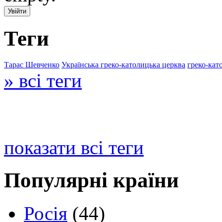
Теги
Тарас Шевченко
Українська греко-католицька церква
греко-кат
» всі теги
показати всі теги
Популярні країни
Росія
(44)