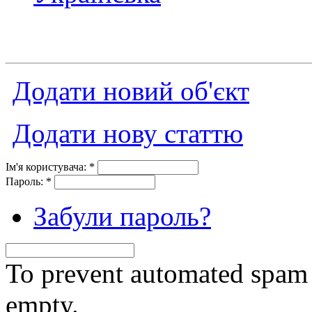
Додати новий об'єкт
Додати нову статтю
Ім'я користувача:
*
Пароль:
*
Забули пароль?
To prevent automated spam s
empty.