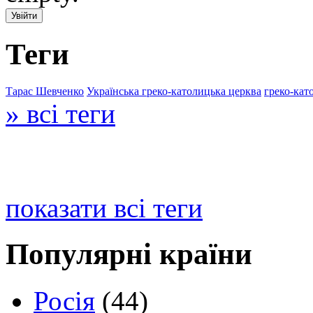
Теги
Тарас Шевченко
Українська греко-католицька церква
греко-кат
» всі теги
показати всі теги
Популярні країни
Росія
(44)