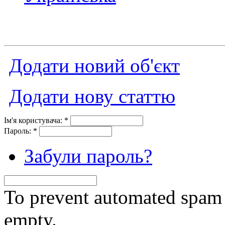
Додати новий об'єкт
Додати нову статтю
Ім'я користувача:
*
Пароль:
*
Забули пароль?
To prevent automated spam s
empty.