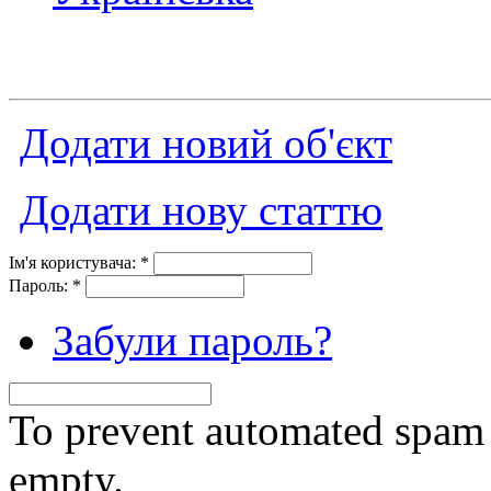
Додати новий об'єкт
Додати нову статтю
Ім'я користувача:
*
Пароль:
*
Забули пароль?
To prevent automated spam s
empty.