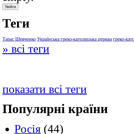
Теги
Тарас Шевченко
Українська греко-католицька церква
греко-кат
» всі теги
показати всі теги
Популярні країни
Росія
(44)