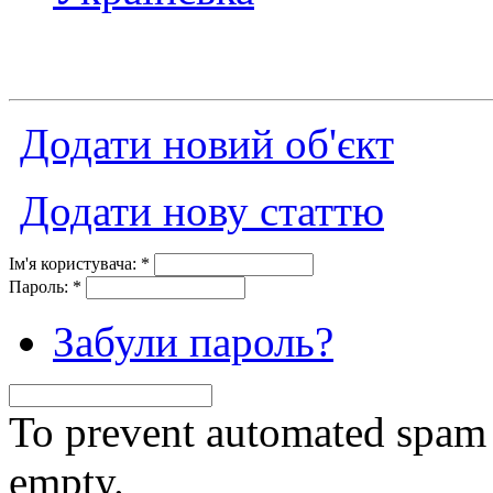
Додати новий об'єкт
Додати нову статтю
Ім'я користувача:
*
Пароль:
*
Забули пароль?
To prevent automated spam s
empty.