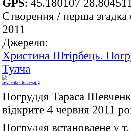
GPS
:
45.180107 28.80451
Створення / перша згадка 
2011
Джерело:
Христина Штірбець. Погру
Тулча
Погруддя Тараса Шевченк
відкрите 4 червня 2011 ро
Погруддя встановлене у т.