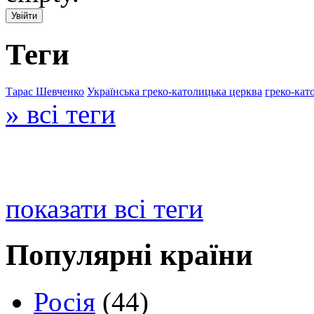
Теги
Тарас Шевченко
Українська греко-католицька церква
греко-кат
» всі теги
показати всі теги
Популярні країни
Росія
(44)