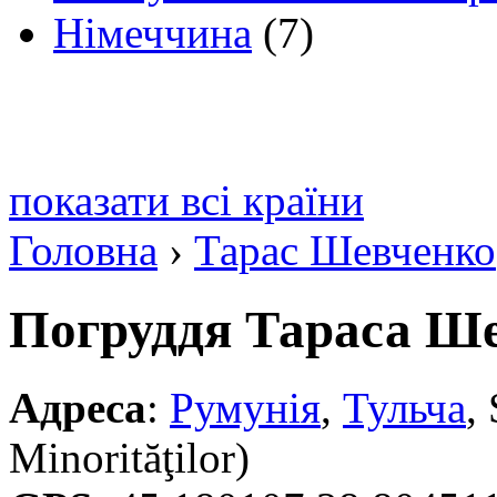
Німеччина
(7)
показати всі країни
Головна
›
Тарас Шевченко
Погруддя Тараса Ш
Адреса
:
Румунія
,
Тульча
,
Minorităţilor)