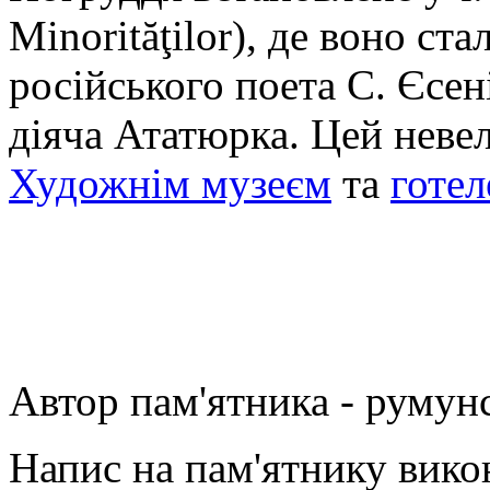
Minorităţilor), де воно ст
російського поета С. Єсен
діяча Ататюрка. Цей неве
Художнім музеєм
та
готел
Автор пам'ятника - румун
Напис на пам'ятнику вико