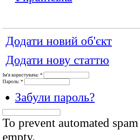
Додати новий об'єкт
Додати нову статтю
Ім'я користувача:
*
Пароль:
*
Забули пароль?
To prevent automated spam s
empty.