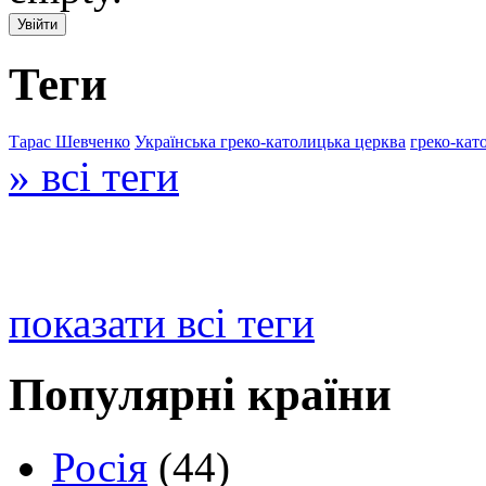
Теги
Тарас Шевченко
Українська греко-католицька церква
греко-кат
» всі теги
показати всі теги
Популярні країни
Росія
(44)