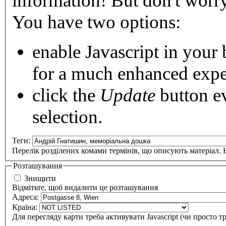
information!
But don't worry:
You have two options:
enable Javascript
in your 
for a much enhanced expe
click the
Update
button
ev
selection.
Теги:
Перелік розділених комами термінів, що описують матеріал. Н
Розташування
Знищити
Відмітьте, щоб видалити це розташування
Адреса:
Країна:
Для перегляду карти треба активувати Javascript (чи просто т