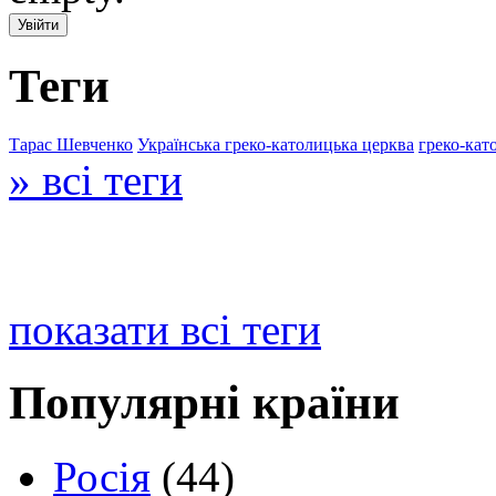
Теги
Тарас Шевченко
Українська греко-католицька церква
греко-кат
» всі теги
показати всі теги
Популярні країни
Росія
(44)