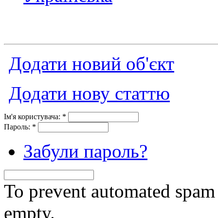
Додати новий об'єкт
Додати нову статтю
Ім'я користувача:
*
Пароль:
*
Забули пароль?
To prevent automated spam s
empty.