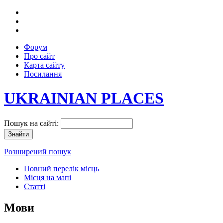
Форум
Про сайт
Карта сайту
Посилання
UKRAINIAN PLACES
Пошук на сайті:
Розширений пошук
Повний перелік місць
Місця на мапі
Статті
Мови