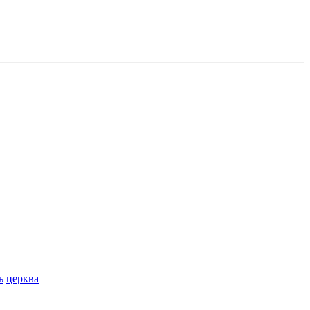
ь
церква