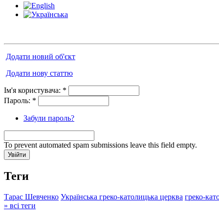
Додати новий об'єкт
Додати нову статтю
Ім'я користувача:
*
Пароль:
*
Забули пароль?
To prevent automated spam submissions leave this field empty.
Теги
Тарас Шевченко
Українська греко-католицька церква
греко-кат
» всі теги