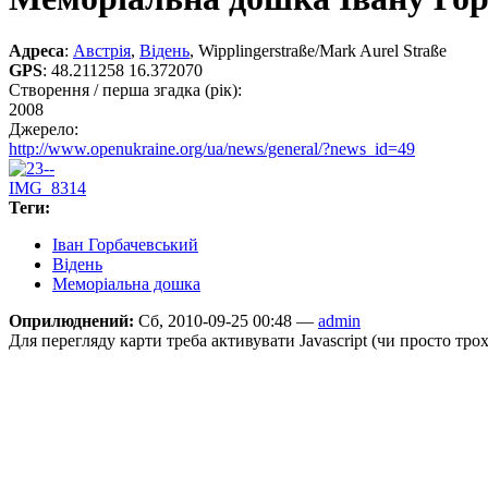
Адреса
:
Австрія
,
Відень
, Wipplingerstraße/Mark Aurel Straße
GPS
:
48.211258 16.372070
Створення / перша згадка (рік):
2008
Джерело:
http://www.openukraine.org/ua/news/general/?news_id=49
Теги:
Іван Горбачевський
Відень
Меморіальна дошка
Оприлюднений:
Сб, 2010-09-25 00:48 —
admin
Для перегляду карти треба активувати Javascript (чи просто тро