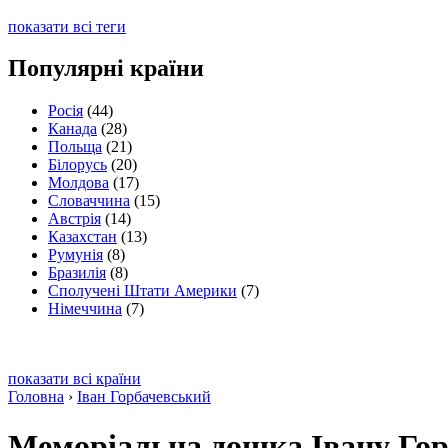
показати всі теги
Популярні країни
Росія
(44)
Канада
(28)
Польща
(21)
Білорусь
(20)
Молдова
(17)
Словаччина
(15)
Австрія
(14)
Казахстан
(13)
Румунія
(8)
Бразилія
(8)
Сполучені Штати Америки
(7)
Німеччина
(7)
показати всі країни
Головна
›
Іван Горбачевський
Меморіальна дошка Івану Го