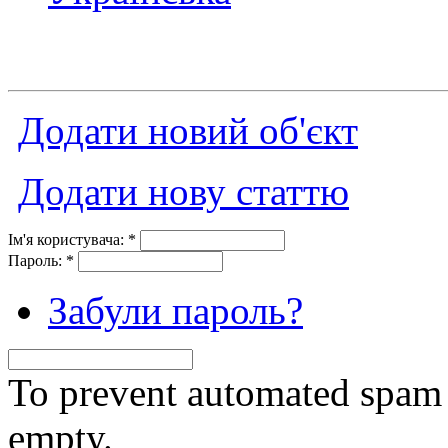
Додати новий об'єкт
Додати нову статтю
Ім'я користувача:
*
Пароль:
*
Забули пароль?
To prevent automated spam s
empty.