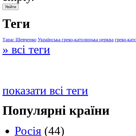
Теги
Тарас Шевченко
Українська греко-католицька церква
греко-кат
» всі теги
показати всі теги
Популярні країни
Росія
(44)