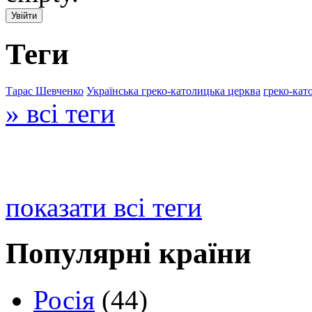
Теги
Тарас Шевченко
Українська греко-католицька церква
греко-кат
» всі теги
показати всі теги
Популярні країни
Росія
(44)