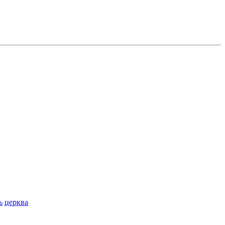
ь
церква