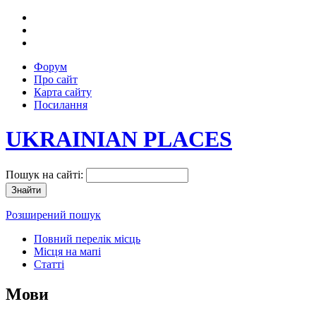
Форум
Про сайт
Карта сайту
Посилання
UKRAINIAN PLACES
Пошук на сайті:
Розширений пошук
Повний перелік місць
Місця на мапі
Статті
Мови