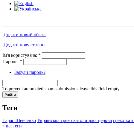
Додати новий об'єкт
Додати нову статтю
Ім'я користувача:
*
Пароль:
*
Забули пароль?
To prevent automated spam submissions leave this field empty.
Теги
Тарас Шевченко
Українська греко-католицька церква
греко-кат
» всі теги