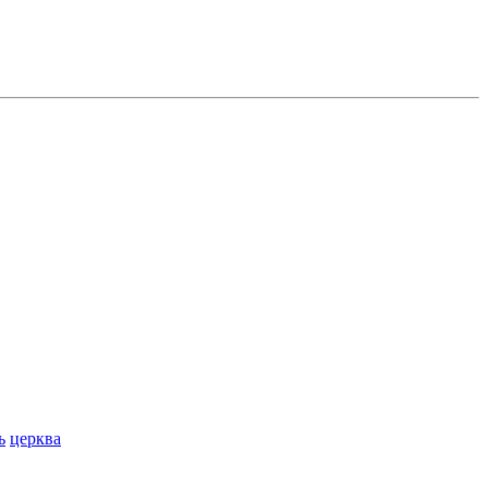
ь
церква