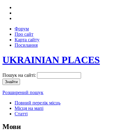
Форум
Про сайт
Карта сайту
Посилання
UKRAINIAN PLACES
Пошук на сайті:
Розширений пошук
Повний перелік місць
Місця на мапі
Статті
Мови