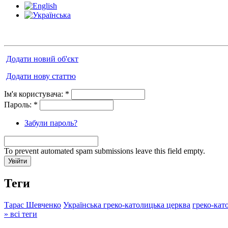
Додати новий об'єкт
Додати нову статтю
Ім'я користувача:
*
Пароль:
*
Забули пароль?
To prevent automated spam submissions leave this field empty.
Теги
Тарас Шевченко
Українська греко-католицька церква
греко-кат
» всі теги